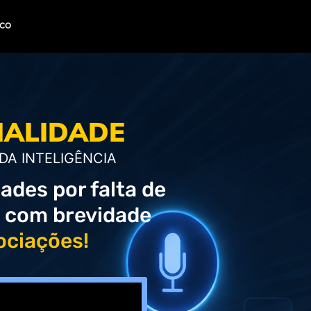
sco
NALIDADE
DA INTELIGÊNCIA
des por falta de
o com brevidade
ociações!