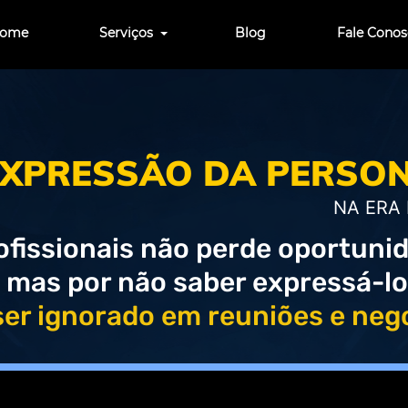
ome
Serviços
Blog
Fale Cono
EXPRESSÃO DA PERSO
NA ERA 
ofissionais
não perde oportunida
mas por não saber expressá-l
ser ignorado em reuniões e neg